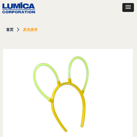
首页
ꄲ
发光发夹