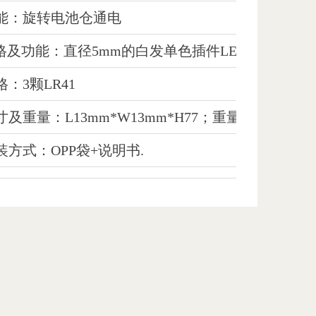
功能：旋转电池仓通电
D规格及功能：直径5mm的白发单色插件LED，通电即
格：3颗LR41
寸及重量：L13mm*W13mm*H77；重量7.2g.
装方式：OPP袋+说明书.