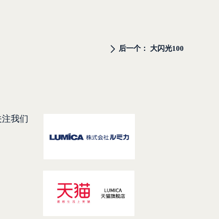
后一个：
大闪光100
ꄲ
关注我们