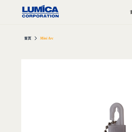
首页
ꄲ
Mini Arc